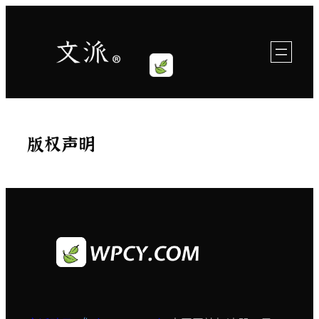
跳
至
内
容
版权声明