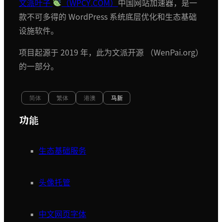
文派叶子
（WPCY.COM）
中国网站加速器，是一
款不可多得的 WordPress 系统底层优化和生态基础
设施软件。
项目起源于 2019 年，此为文派开源 （WenPai.org）
的一部分。
简体
繁体
港澳
马新
功能
生态基础服务
头像托管
中文网页字体