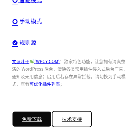
手动模式
规则源
文派叶子
(WPCY.COM)
：独家特色功能，让您拥有清爽整
洁的 WordPress 后台，清除各类常用插件侵入式后台广告、
通知及无用信息；启用后若存在异常拦截，请切换为手动模
式，查看
可优化插件列表
；
免费下载
技术支持