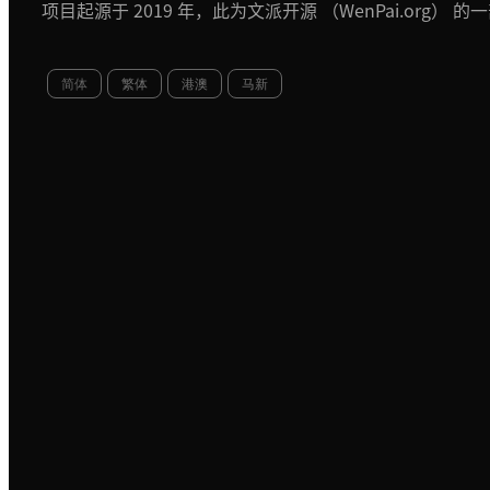
项目起源于 2019 年，此为文派开源 （WenPai.org） 的
简体
繁体
港澳
马新