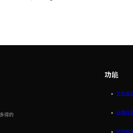
功能
生态基
头像托
多得的
中文网