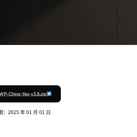
WP-China-Yes-v3.8.zip
2025 年 01 月 01 日