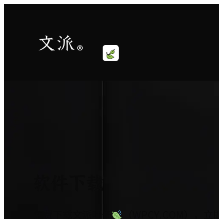
跳
至
内
容
软件下载
免费下载文派叶子
（WPCY.COM），立即