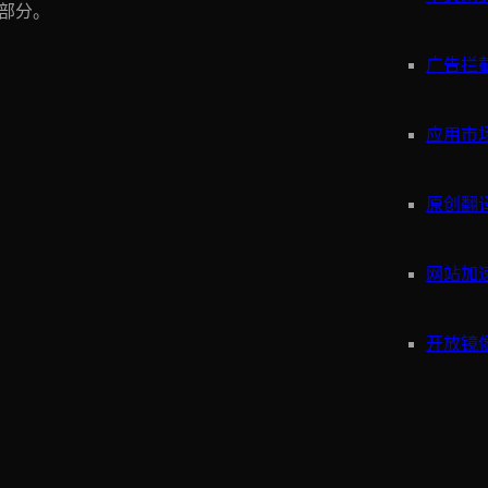
一部分。
广告拦
应用市
原创翻
网站加
开放镜