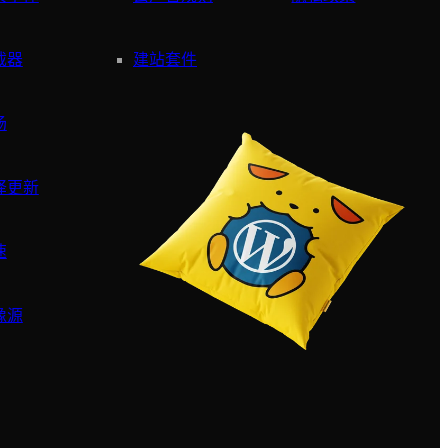
截器
建站套件
场
译更新
速
像源