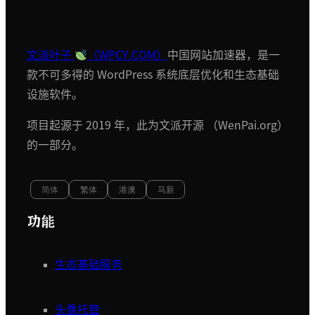
文派叶子
（WPCY.COM）
中国网站加速器，是一
款不可多得的 WordPress 系统底层优化和生态基础
设施软件。
项目起源于 2019 年，此为文派开源 （WenPai.org）
的一部分。
简体
繁体
港澳
马新
功能
生态基础服务
头像托管