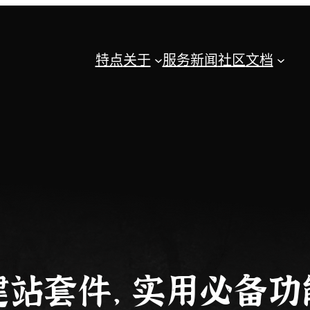
特点
关于
服务
新闻
社区
文档
建站套件， 实用必备功