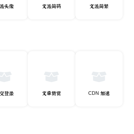
派头像
文派简码
文派简繁
交登录
文章赞赏
CDN 加速