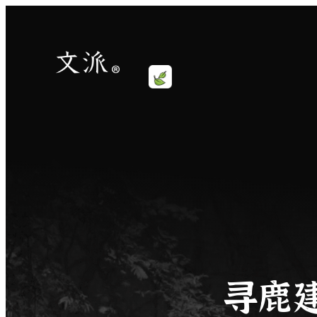
跳
至
内
容
寻鹿