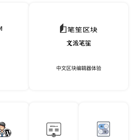
文派笔笙
中文区块编辑器体验