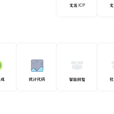
文派 ICP
文
生成
统计代码
智能回复
社