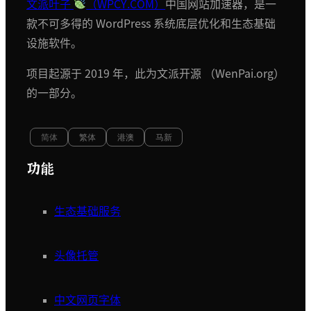
文派叶子
（WPCY.COM）
中国网站加速器，是一
款不可多得的 WordPress 系统底层优化和生态基础
设施软件。
项目起源于 2019 年，此为文派开源 （WenPai.org）
的一部分。
简体
繁体
港澳
马新
功能
生态基础服务
头像托管
中文网页字体