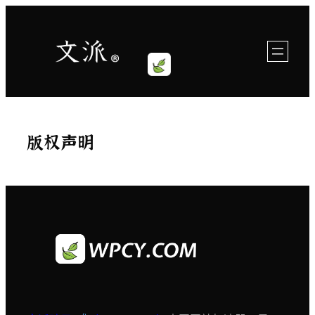
跳
至
内
容
版权声明