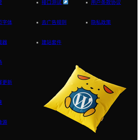
管
接口测试
用户条款协议
页字体
去广告规则
隐私政策
截器
建站套件
场
译更新
速
像源