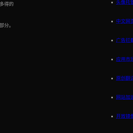
头像托
多得的
中文网
一部分。
广告拦
应用市
原创翻
网站加
开放镜