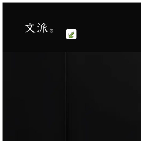
跳
至
内
容