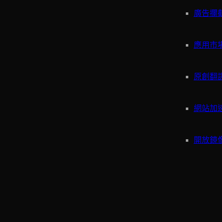
廣告攔
應用市
原創翻
網站加
開放鏡