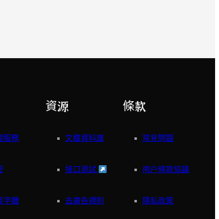
資源
條款
礎服務
文檔資料庫
常見問題
管
接口測試
用户條款協議
頁字體
去廣告規則
隱私政策