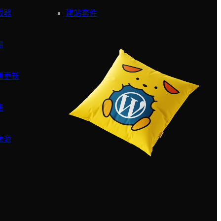
截器
建站套件
場
譯更新
速
像源