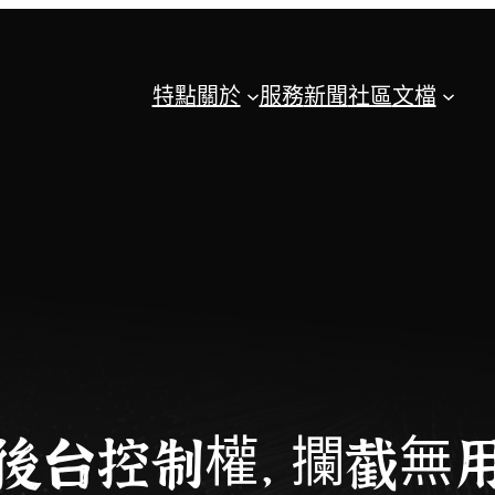
特點
關於
服務
新聞
社區
文檔
後台控制權， 攔截無