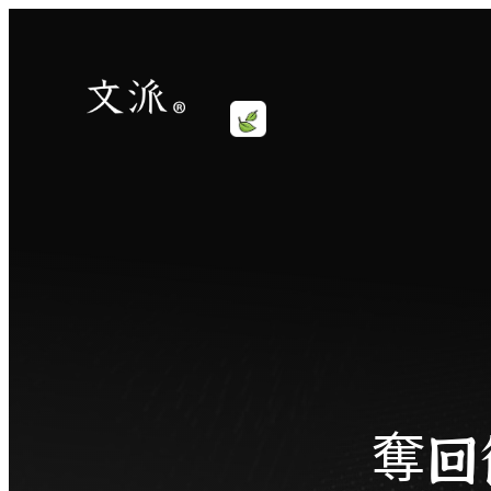
跳
至
內
容
奪回