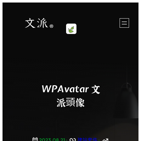
跳
至
內
容
WPAvatar 文
派頭像
2023.08.21
·
建站套件
·