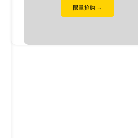
限量抢购 →