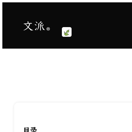
跳
至
内
容
目录