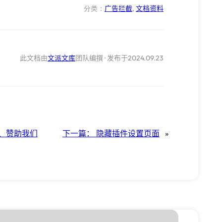
分类：
, 
广告拦截
文档资料
2024.09.23
此文档由
文派文库
团队编撰
·
发布于
»
告、赞助我们
下一篇：
隐藏插件设置页面