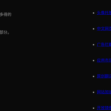
头像托
多得的
中文网
一部分。
广告拦
应用市
原创翻
网站加
开放镜