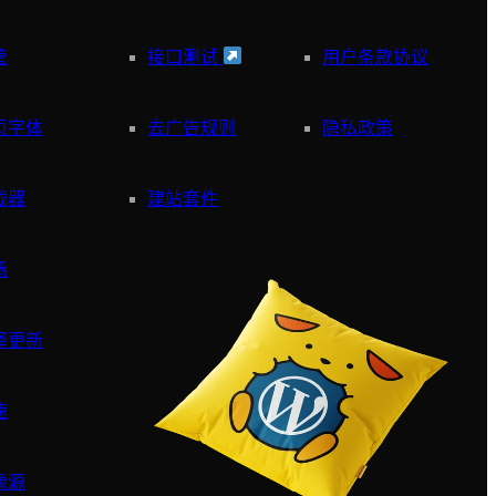
管
接口测试
用户条款协议
页字体
去广告规则
隐私政策
截器
建站套件
场
译更新
速
像源