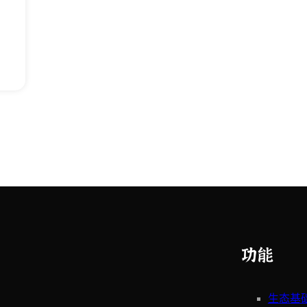
功能
生态基