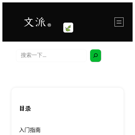
跳
至
内
容
搜
索
目录
入门指南